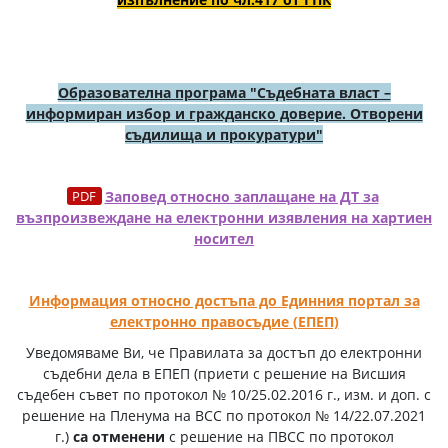
Образователна програма "Съдебната власт –
информиран избор и гражданско доверие. Отворени
съдилища и прокуратури"
Заповед относно заплащане на ДТ за
възпроизвеждане на електронни изявления на хартиен
носител
Информация относно достъпа до Единния портал за
електронно правосъдие (ЕПЕП)
Уведомяваме Ви, че Правилата за достъп до електронни
съдебни дела в ЕПЕП (приети с решение на Висшия
съдебен съвет по протокол № 10/25.02.2016 г., изм. и доп. с
решение на Пленума на ВСС по протокол № 14/22.07.2021
г.)
са отменени
с решение на ПВСС по протокол