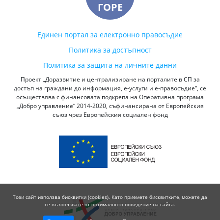
ГОРЕ
Единен портал за електронно правосъдие
Политика за достъпност
Политика за защита на личните данни
Проект „Доразвитие и централизиране на порталите в СП за
достъп на граждани до информация, е-услуги и е-правосъдие“, се
осъществява с финансовата подкрепа на Оперативна програма
„Добро управление“ 2014-2020, съфинансирана от Европейския
съюз чрез Европейския социален фонд
Този сайт използва бисквитки (cookies). Като приемете бисквитките, можете да
се възползвате от оптималното поведение на сайта.